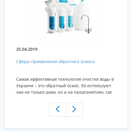
25.04.2019
25
Сферы применения обратного осмоса
К
ф
Самая эффективная технология очистки воды в
П
Украине – это обратный осмос. Её используют
за
уже не только дома, но и на предприятиях, где
д
руководители заботятся о своих сотрудниках.О
Д
всех преимуществах систем обратного осмоса
м
мы уже писали в предыдущей статье.Сферы
д
применения обратного осмоса Для домаДля
з
дома вполне подойдет система обратного
ф
осмоса с..
мы