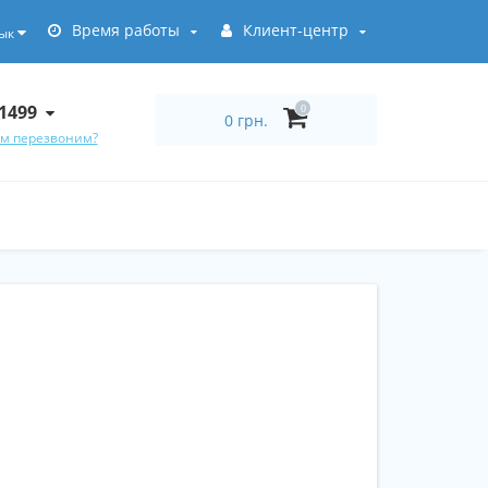
Время работы
Клиент-центр
ык
1499
0
0 грн.
ам перезвоним?